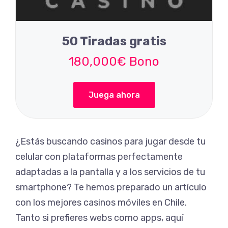
50 Tiradas gratis
180,000€ Bono
Juega ahora
¿Estás buscando casinos para jugar desde tu
celular con plataformas perfectamente
adaptadas a la pantalla y a los servicios de tu
smartphone? Te hemos preparado un artículo
con los mejores casinos móviles en Chile.
Tanto si prefieres webs como apps, aquí