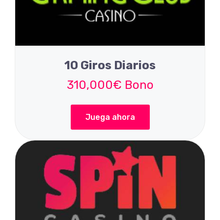
10 Giros Diarios
310,000€ Bono
Juega ahora