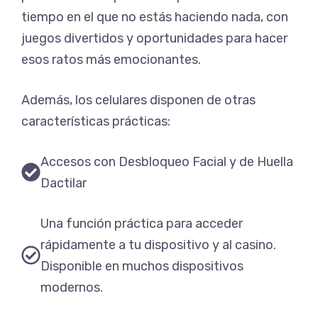
tiempo en el que no estás haciendo nada, con
juegos divertidos y oportunidades para hacer
esos ratos más emocionantes.
Además, los celulares disponen de otras
características prácticas:
Accesos con Desbloqueo Facial y de Huella
Dactilar
Una función práctica para acceder
rápidamente a tu dispositivo y al casino.
Disponible en muchos dispositivos
modernos.