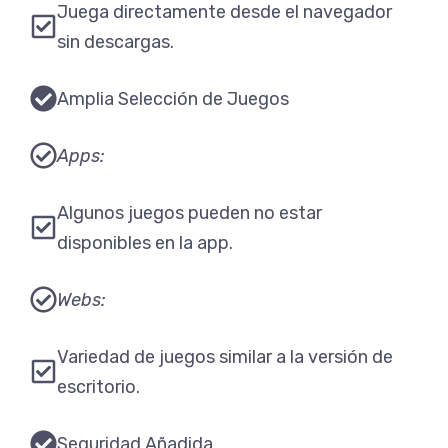
Juega directamente desde el navegador
sin descargas.
Amplia Selección de Juegos
Apps:
Algunos juegos pueden no estar
disponibles en la app.
Webs:
Variedad de juegos similar a la versión de
escritorio.
Seguridad Añadida