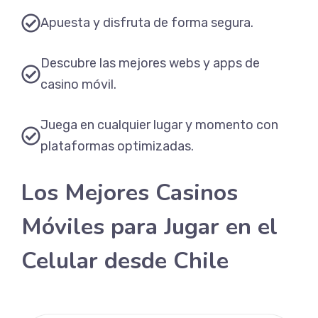
Apuesta y disfruta de forma segura.
Descubre las mejores webs y apps de
casino móvil.
Juega en cualquier lugar y momento con
plataformas optimizadas.
Los Mejores Casinos
Móviles para Jugar en el
Celular desde Chile