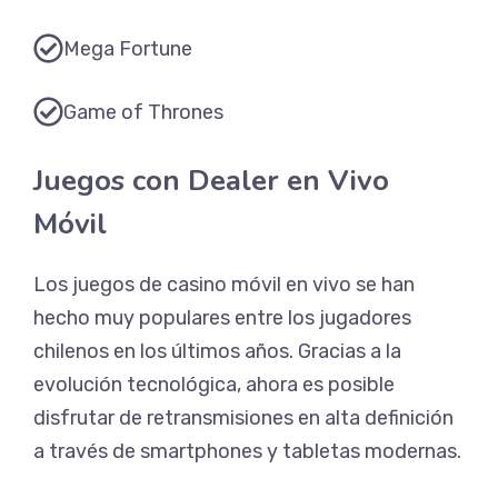
Mega Fortune
Game of Thrones
Juegos con Dealer en Vivo
Móvil
Los juegos de casino móvil en vivo se han
hecho muy populares entre los jugadores
chilenos en los últimos años. Gracias a la
evolución tecnológica, ahora es posible
disfrutar de retransmisiones en alta definición
a través de smartphones y tabletas modernas.