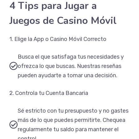
4 Tips para Jugar a
Juegos de Casino Móvil
1. Elige la App o Casino Móvil Correcto
Busca el que satisfaga tus necesidades y
ofrezca lo que buscas. Nuestras reseñas
pueden ayudarte a tomar una decisión.
2. Controla tu Cuenta Bancaria
Sé estricto con tu presupuesto y no gastes
más de lo que puedes permitirte. Chequea
regularmente tu saldo para mantener el
control.