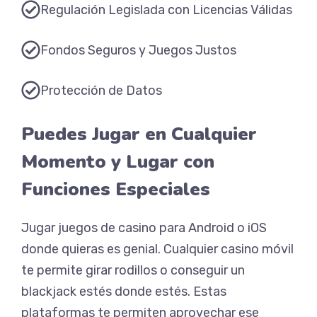
Regulación Legislada con Licencias Válidas
Fondos Seguros y Juegos Justos
Protección de Datos
Puedes Jugar en Cualquier
Momento y Lugar con
Funciones Especiales
Jugar juegos de casino para Android o iOS
donde quieras es genial. Cualquier casino móvil
te permite girar rodillos o conseguir un
blackjack estés donde estés. Estas
plataformas te permiten aprovechar ese