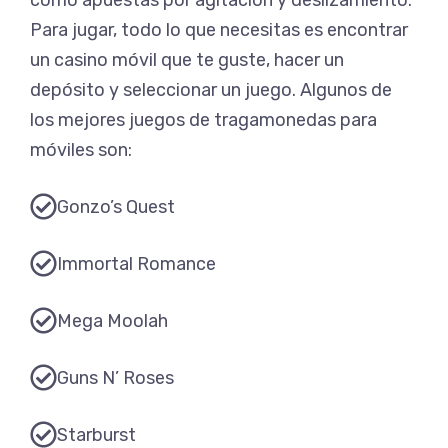
Para jugar, todo lo que necesitas es encontrar
un casino móvil que te guste, hacer un
depósito y seleccionar un juego. Algunos de
los mejores juegos de tragamonedas para
móviles son:
Gonzo’s Quest
Immortal Romance
Mega Moolah
Guns N’ Roses
Starburst