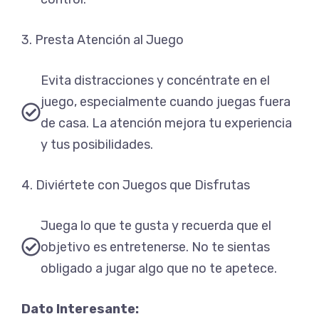
3. Presta Atención al Juego
Evita distracciones y concéntrate en el
juego, especialmente cuando juegas fuera
de casa. La atención mejora tu experiencia
y tus posibilidades.
4. Diviértete con Juegos que Disfrutas
Juega lo que te gusta y recuerda que el
objetivo es entretenerse. No te sientas
obligado a jugar algo que no te apetece.
Dato Interesante: