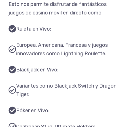
Esto nos permite disfrutar de fantásticos
juegos de casino móvil en directo como:
Ruleta en Vivo:
Europea, Americana, Francesa y juegos
innovadores como Lightning Roulette.
Blackjack en Vivo:
Variantes como Blackjack Switch y Dragon
Tiger.
Póker en Vivo:
Caribbean Stud, Ultimate Hold’em.