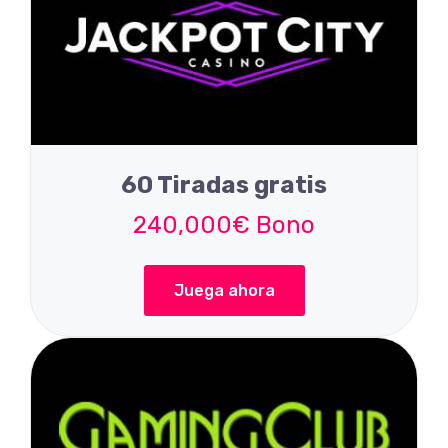
60 Tiradas gratis
240,000€ Bono
Juega ahora