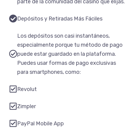
parte de la comunidad del casino que elijas.
Depósitos y Retiradas Más Fáciles
Los depósitos son casi instantáneos,
especialmente porque tu método de pago
puede estar guardado en la plataforma.
Puedes usar formas de pago exclusivas
para smartphones, como:
Revolut
Zimpler
PayPal Mobile App