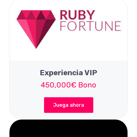
Experiencia VIP
450,000€ Bono
Juega ahora