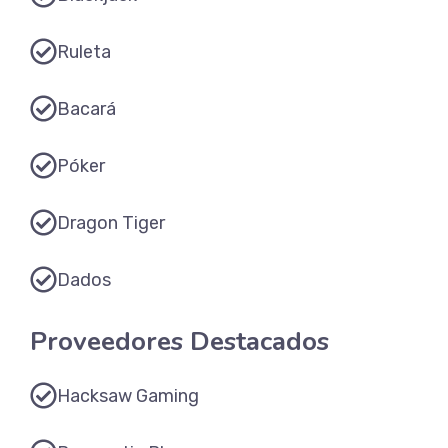
Ruleta
Bacará
Póker
Dragon Tiger
Dados
Proveedores Destacados
Hacksaw Gaming