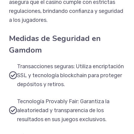
asegura que el casino cumple con estrictas
regulaciones, brindando confianza y seguridad
a los jugadores.
Medidas de Seguridad en
Gamdom
Transacciones seguras: Utiliza encriptación
SSL y tecnología blockchain para proteger
depósitos y retiros.
Tecnología Provably Fair: Garantiza la
aleatoriedad y transparencia de los
resultados en sus juegos exclusivos.