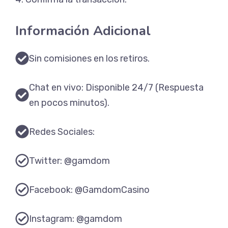
Información Adicional
Sin comisiones en los retiros.
Chat en vivo: Disponible 24/7 (Respuesta
en pocos minutos).
Redes Sociales:
Twitter: @gamdom
Facebook: @GamdomCasino
Instagram: @gamdom