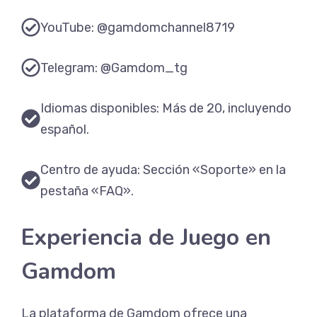
YouTube: @gamdomchannel8719
Telegram: @Gamdom_tg
Idiomas disponibles: Más de 20, incluyendo
español.
Centro de ayuda: Sección «Soporte» en la
pestaña «FAQ».
Experiencia de Juego en
Gamdom
La plataforma de Gamdom ofrece una