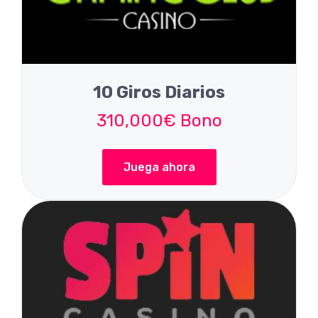
10 Giros Diarios
310,000€ Bono
Juega ahora