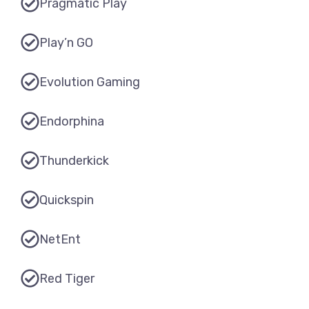
Pragmatic Play
Play’n GO
Evolution Gaming
Endorphina
Thunderkick
Quickspin
NetEnt
Red Tiger