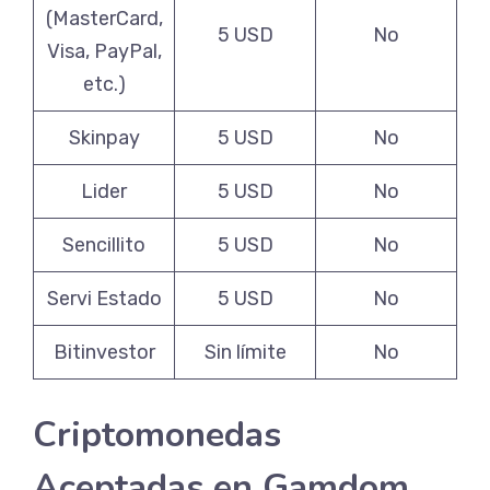
(MasterCard,
5 USD
No
Visa, PayPal,
etc.)
Skinpay
5 USD
No
Lider
5 USD
No
Sencillito
5 USD
No
Servi Estado
5 USD
No
Bitinvestor
Sin límite
No
Criptomonedas
Aceptadas en Gamdom