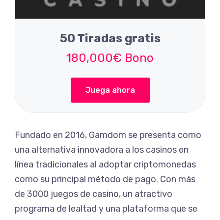
50 Tiradas gratis
180,000€ Bono
Juega ahora
Fundado en 2016, Gamdom se presenta como
una alternativa innovadora a los casinos en
línea tradicionales al adoptar criptomonedas
como su principal método de pago. Con más
de 3000 juegos de casino, un atractivo
programa de lealtad y una plataforma que se