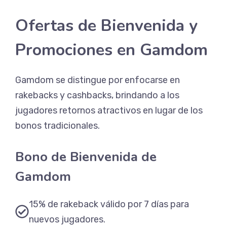
Ofertas de Bienvenida y
Promociones en Gamdom
Gamdom se distingue por enfocarse en
rakebacks y cashbacks, brindando a los
jugadores retornos atractivos en lugar de los
bonos tradicionales.
Bono de Bienvenida de
Gamdom
15% de rakeback válido por 7 días para
nuevos jugadores.