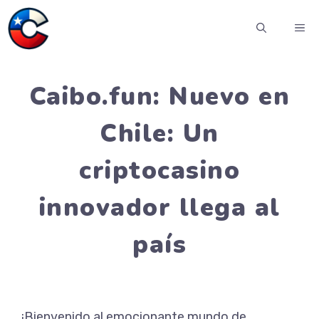
Skip
Me
to
content
Caibo.fun: Nuevo en
Chile: Un
criptocasino
innovador llega al
país
¡Bienvenido al emocionante mundo de