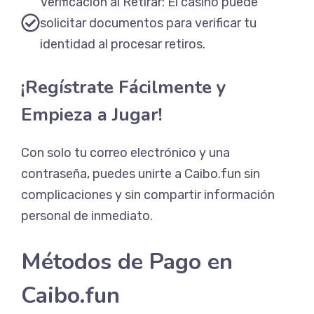
Verificación al Retirar: El casino puede
solicitar documentos para verificar tu
identidad al procesar retiros.
¡Regístrate Fácilmente y
Empieza a Jugar!
Con solo tu correo electrónico y una
contraseña, puedes unirte a Caibo.fun sin
complicaciones y sin compartir información
personal de inmediato.
Métodos de Pago en
Caibo.fun