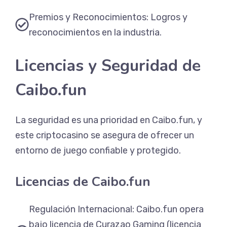
Premios y Reconocimientos: Logros y
reconocimientos en la industria.
Licencias y Seguridad de
Caibo.fun
La seguridad es una prioridad en Caibo.fun, y
este criptocasino se asegura de ofrecer un
entorno de juego confiable y protegido.
Licencias de Caibo.fun
Regulación Internacional: Caibo.fun opera
bajo licencia de Curazao Gaming (licencia