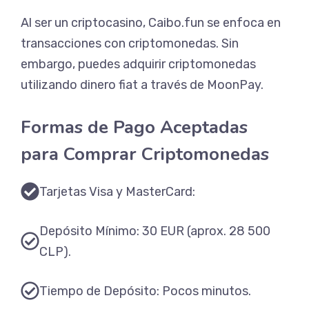
Al ser un criptocasino, Caibo.fun se enfoca en
transacciones con criptomonedas. Sin
embargo, puedes adquirir criptomonedas
utilizando dinero fiat a través de MoonPay.
Formas de Pago Aceptadas
para Comprar Criptomonedas
Tarjetas Visa y MasterCard:
Depósito Mínimo: 30 EUR (aprox. 28 500
CLP).
Tiempo de Depósito: Pocos minutos.