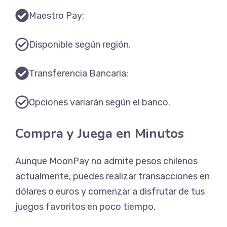
Maestro Pay:
Disponible según región.
Transferencia Bancaria:
Opciones variarán según el banco.
Compra y Juega en Minutos
Aunque MoonPay no admite pesos chilenos
actualmente, puedes realizar transacciones en
dólares o euros y comenzar a disfrutar de tus
juegos favoritos en poco tiempo.