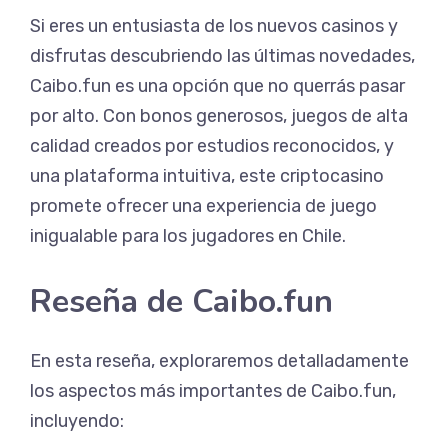
Si eres un entusiasta de los nuevos casinos y
disfrutas descubriendo las últimas novedades,
Caibo.fun es una opción que no querrás pasar
por alto. Con bonos generosos, juegos de alta
calidad creados por estudios reconocidos, y
una plataforma intuitiva, este criptocasino
promete ofrecer una experiencia de juego
inigualable para los jugadores en Chile.
Reseña de Caibo.fun
En esta reseña, exploraremos detalladamente
los aspectos más importantes de Caibo.fun,
incluyendo: