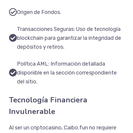
Origen de Fondos.
Transacciones Seguras: Uso de tecnología
blockchain para garantizar la integridad de
depósitos y retiros.
Política AML: Información detallada
disponible en la sección correspondiente
del sitio.
Tecnología Financiera
Invulnerable
Al ser un criptocasino, Caibo.fun no requiere