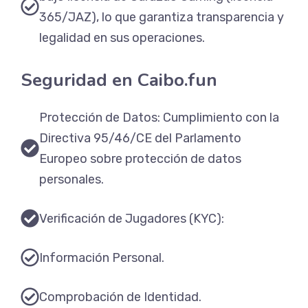
365/JAZ), lo que garantiza transparencia y
legalidad en sus operaciones.
Seguridad en Caibo.fun
Protección de Datos: Cumplimiento con la
Directiva 95/46/CE del Parlamento
Europeo sobre protección de datos
personales.
Verificación de Jugadores (KYC):
Información Personal.
Comprobación de Identidad.