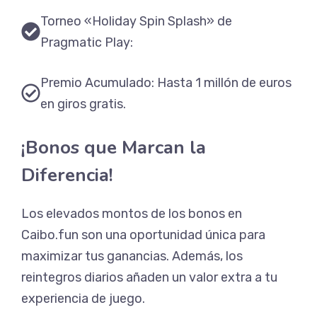
Torneo «Holiday Spin Splash» de
Pragmatic Play:
Premio Acumulado: Hasta 1 millón de euros
en giros gratis.
¡Bonos que Marcan la
Diferencia!
Los elevados montos de los bonos en
Caibo.fun son una oportunidad única para
maximizar tus ganancias. Además, los
reintegros diarios añaden un valor extra a tu
experiencia de juego.