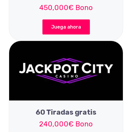
450,000€ Bono
Juega ahora
60 Tiradas gratis
240,000€ Bono