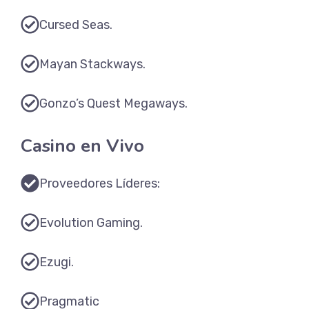
Cursed Seas.
Mayan Stackways.
Gonzo’s Quest Megaways.
Casino en Vivo
Proveedores Líderes:
Evolution Gaming.
Ezugi.
Pragmatic