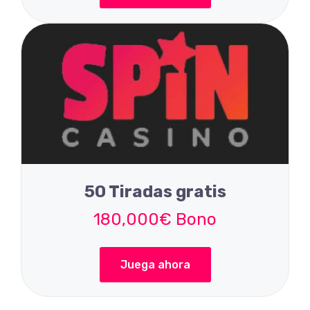
50 Tiradas gratis
180,000€ Bono
Juega ahora