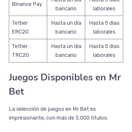
Binance Pay
bancario
laborales
Tether
Hasta un día
Hasta 5 días
ERC20
bancario
laborales
Tether
Hasta un día
Hasta 5 días
TRC20
bancario
laborales
Juegos Disponibles en Mr
Bet
La selección de juegos en Mr Bet es
impresionante, con más de 3.000 títulos: