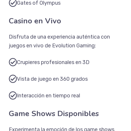
Gates of Olympus
Casino en Vivo
Disfruta de una experiencia auténtica con
juegos en vivo de Evolution Gaming:
Crupieres profesionales en 3D
Vista de juego en 360 grados
Interacción en tiempo real
Game Shows Disponibles
Experimenta la emoción de los game shows