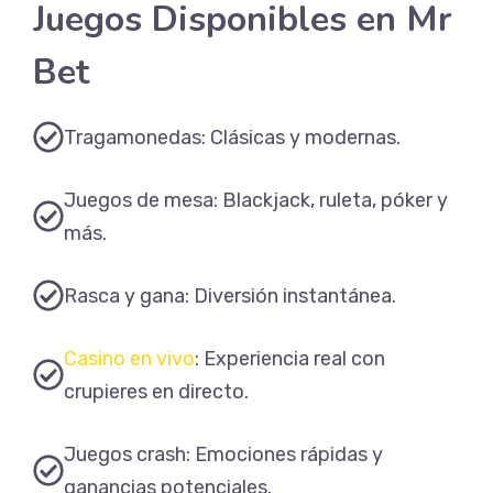
Juegos Disponibles en Mr
Bet
Tragamonedas: Clásicas y modernas.
Juegos de mesa: Blackjack, ruleta, póker y
más.
Rasca y gana: Diversión instantánea.
Casino en vivo
: Experiencia real con
crupieres en directo.
Juegos crash: Emociones rápidas y
ganancias potenciales.