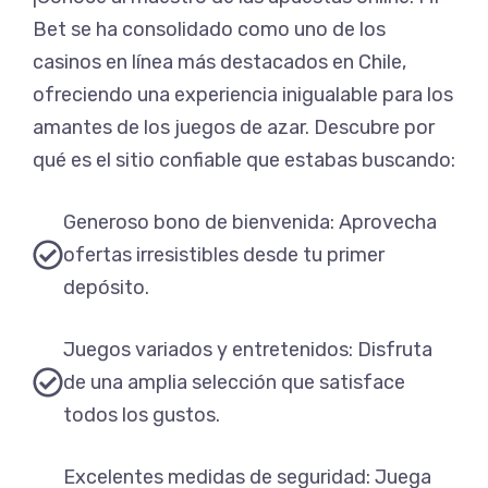
Bet se ha consolidado como uno de los
casinos en línea más destacados en Chile,
ofreciendo una experiencia inigualable para los
amantes de los juegos de azar. Descubre por
qué es el sitio confiable que estabas buscando:
Generoso bono de bienvenida: Aprovecha
ofertas irresistibles desde tu primer
depósito.
Juegos variados y entretenidos: Disfruta
de una amplia selección que satisface
todos los gustos.
Excelentes medidas de seguridad: Juega