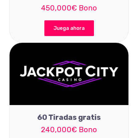
450,000€ Bono
Juega ahora
60 Tiradas gratis
240,000€ Bono