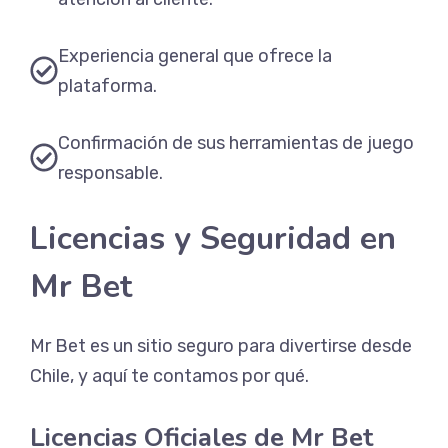
Experiencia general que ofrece la
plataforma.
Confirmación de sus herramientas de juego
responsable.
Licencias y Seguridad en
Mr Bet
Mr Bet es un sitio seguro para divertirse desde
Chile, y aquí te contamos por qué.
Licencias Oficiales de Mr Bet