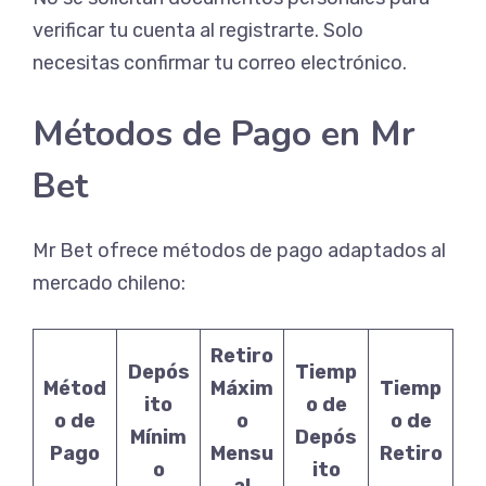
verificar tu cuenta al registrarte. Solo
necesitas confirmar tu correo electrónico.
Métodos de Pago en Mr
Bet
Mr Bet ofrece métodos de pago adaptados al
mercado chileno:
Retiro
Depós
Tiemp
Métod
Máxim
Tiemp
ito
o de
o de
o
o de
Mínim
Depós
Pago
Mensu
Retiro
o
ito
al