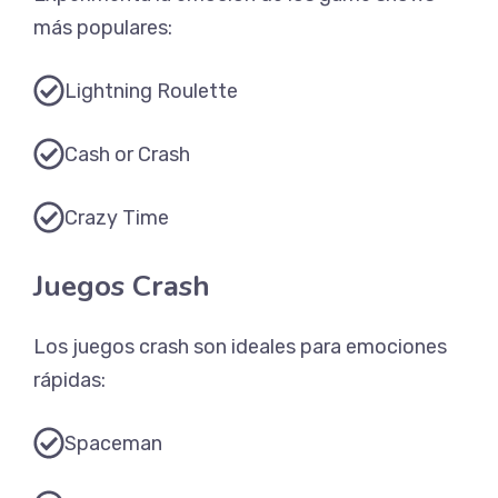
más populares:
Lightning Roulette
Cash or Crash
Crazy Time
Juegos Crash
Los juegos crash son ideales para emociones
rápidas:
Spaceman