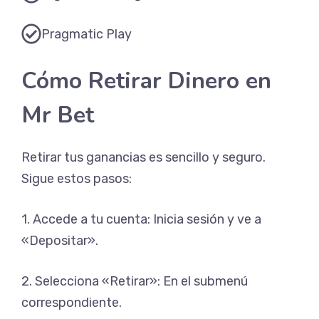
Pragmatic Play
Cómo Retirar Dinero en
Mr Bet
Retirar tus ganancias es sencillo y seguro.
Sigue estos pasos:
1. Accede a tu cuenta: Inicia sesión y ve a
«Depositar».
2. Selecciona «Retirar»: En el submenú
correspondiente.