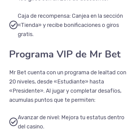
Caja de recompensa: Canjea en la sección
«Tienda» y recibe bonificaciones o giros
gratis.
Programa VIP de Mr Bet
Mr Bet cuenta con un programa de lealtad con
20 niveles, desde «Estudiante» hasta
«Presidente». Al jugar y completar desafíos,
acumulas puntos que te permiten:
Avanzar de nivel: Mejora tu estatus dentro
del casino.