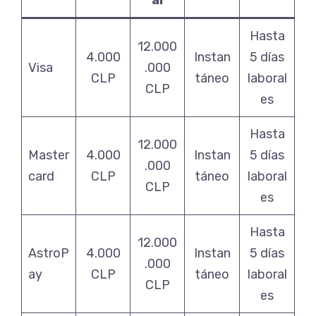
Hasta
12.000
4.000
Instan
5 días
Visa
.000
CLP
táneo
laboral
CLP
es
Hasta
12.000
Master
4.000
Instan
5 días
.000
card
CLP
táneo
laboral
CLP
es
Hasta
12.000
AstroP
4.000
Instan
5 días
.000
ay
CLP
táneo
laboral
CLP
es