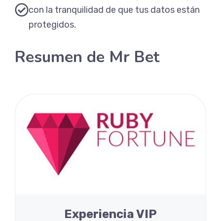
con la tranquilidad de que tus datos están
protegidos.
Resumen de Mr Bet
Experiencia VIP