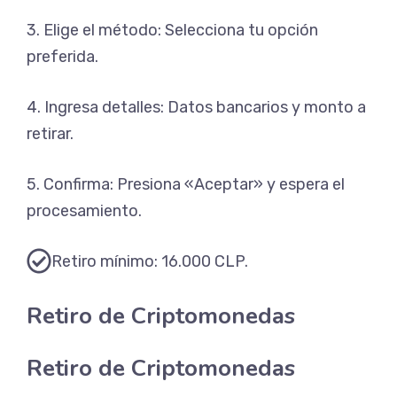
3. Elige el método: Selecciona tu opción
preferida.
4. Ingresa detalles: Datos bancarios y monto a
retirar.
5. Confirma: Presiona «Aceptar» y espera el
procesamiento.
Retiro mínimo: 16.000 CLP.
Retiro de Criptomonedas
Retiro de Criptomonedas