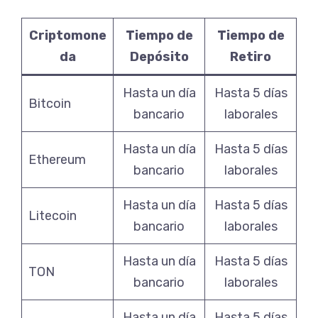
Criptomone
Tiempo de
Tiempo de
da
Depósito
Retiro
Hasta un día
Hasta 5 días
Bitcoin
bancario
laborales
Hasta un día
Hasta 5 días
Ethereum
bancario
laborales
Hasta un día
Hasta 5 días
Litecoin
bancario
laborales
Hasta un día
Hasta 5 días
TON
bancario
laborales
Hasta un día
Hasta 5 días