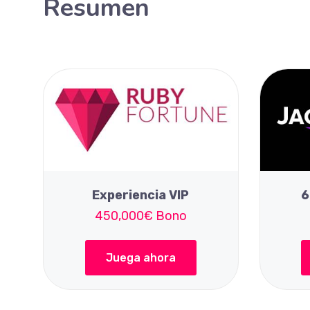
Resumen
Experiencia VIP
6
450,000€ Bono
Juega ahora