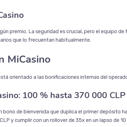
Casino
gún premio. La seguridad es crucial, pero el equipo d
uarios que lo frecuentan habitualmente.
n MiCasino
tá orientado a las bonificaciones internas del operado
asino: 100 % hasta 370 000 CLP
n bono de bienvenida que duplica el primer depósito h
CLP y cumplir con un rollover de 35x en un lapso de 10 