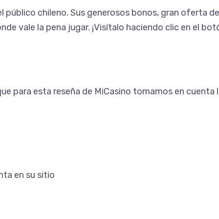
l público chileno. Sus generosos bonos, gran oferta d
e vale la pena jugar. ¡Visítalo haciendo clic en el bot
lo que para esta reseña de MiCasino tomamos en cuenta 
ta en su sitio