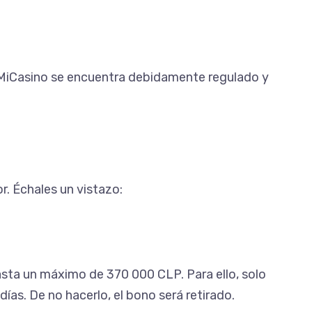
e MiCasino se encuentra debidamente regulado y
r. Échales un vistazo:
asta un máximo de 370 000 CLP. Para ello, solo
días. De no hacerlo, el bono será retirado.