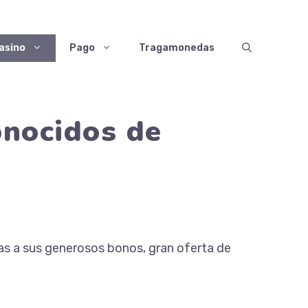
asino
Pago
Tragamonedas
onocidos de
as a sus generosos bonos, gran oferta de