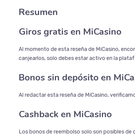
Resumen
Giros gratis en MiCasino
Al momento de esta reseña de MiCasino, encont
canjearlos, solo debes estar activo en la plataf
Bonos sin depósito en MiCa
Al redactar esta reseña de MiCasino, verificam
Cashback en MiCasino
Los bonos de reembolso solo son posibles de c