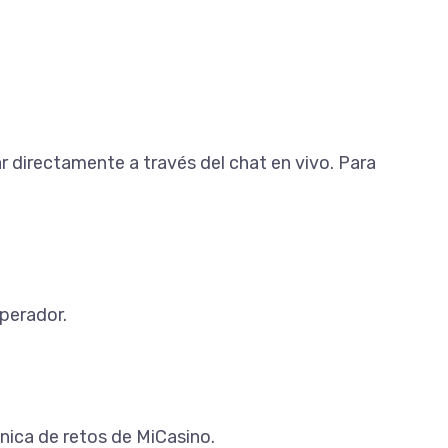
 directamente a través del chat en vivo. Para
operador.
nica de retos de MiCasino.