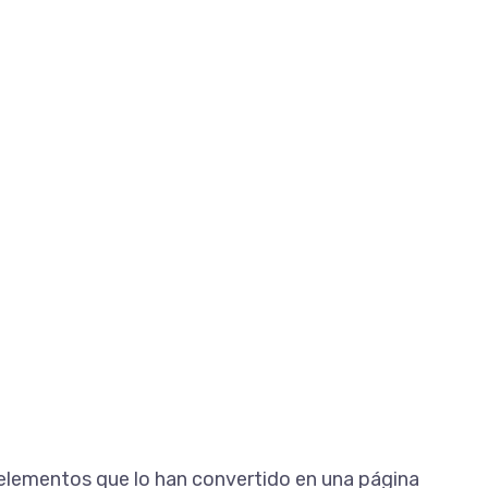
 elementos que lo han convertido en una página