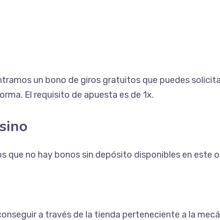
ramos un bono de giros gratuitos que puedes solicitar
orma. El requisito de apuesta es de 1x.
sino
os que no hay bonos sin depósito disponibles en este 
onseguir a través de la tienda perteneciente a la mecá