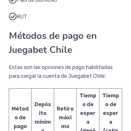
RUT
Métodos de pago en
Juegabet Chile
Estas son las opciones de pago habilitadas
para cargar la cuenta de Juegabet Chile:
Tiemp
Tiemp
Depós
o de
o de
Métod
Retiro
ito
esper
esper
o de
máxi
mínim
a
a
pago
mo
o
(depó
(retir