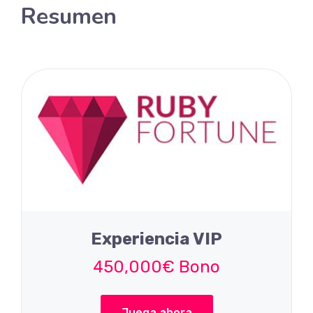
Resumen
Experiencia VIP
450,000€ Bono
Juega ahora