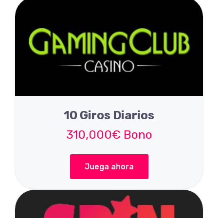
10 Giros Diarios
310,000€ Bono
Juega ahora