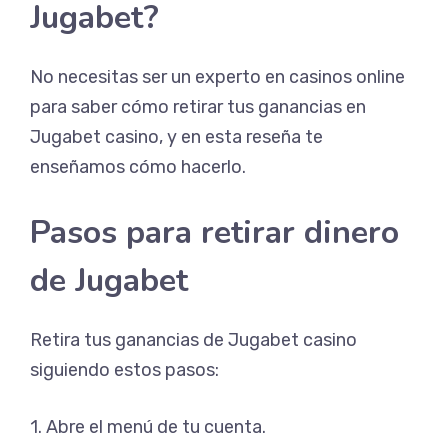
Jugabet?
No necesitas ser un experto en casinos online
para saber cómo retirar tus ganancias en
Jugabet casino, y en esta reseña te
enseñamos cómo hacerlo.
Pasos para retirar dinero
de Jugabet
Retira tus ganancias de Jugabet casino
siguiendo estos pasos:
1. Abre el menú de tu cuenta.