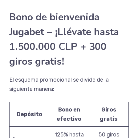
Bono de bienvenida
Jugabet – ¡Llévate hasta
1.500.000 CLP + 300
giros gratis!
El esquema promocional se divide de la
siguiente manera:
Bono en
Giros
Depósito
efectivo
gratis
125% hasta
50 giros