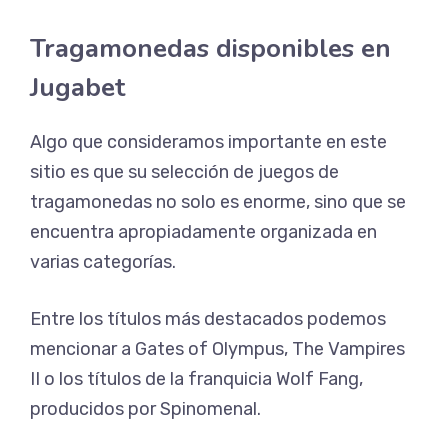
Tragamonedas disponibles en
Jugabet
Algo que consideramos importante en este
sitio es que su selección de juegos de
tragamonedas no solo es enorme, sino que se
encuentra apropiadamente organizada en
varias categorías.
Entre los títulos más destacados podemos
mencionar a Gates of Olympus, The Vampires
II o los títulos de la franquicia Wolf Fang,
producidos por Spinomenal.