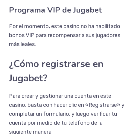
Programa VIP de Jugabet
Por el momento, este casino no ha habilitado
bonos VIP para recompensar a sus jugadores
más leales.
¿Cómo registrarse en
Jugabet?
Para crear y gestionar una cuenta en este
casino, basta con hacer clic en «Registrarse» y
completar un formulario, y luego verificar tu
cuenta por medio de tu teléfono de la
siguiente manera: