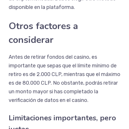
disponible en la plataforma.
Otros factores a
considerar
Antes de retirar fondos del casino, es
importante que sepas que el límite mínimo de
retiro es de 2.000 CLP, mientras que el máximo
es de 80.000 CLP. No obstante, podrás retirar
un monto mayor si has completado la
verificación de datos en el casino.
Limitaciones importantes, pero