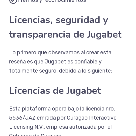
Licencias, seguridad y
transparencia de Jugabet
Lo primero que observamos al crear esta
reseña es que Jugabet es confiable y
totalmente seguro, debido a lo siguiente:
Licencias de Jugabet
Esta plataforma opera bajo la licencia nro.
5536/JAZ emitida por Curaçao Interactive
Licensing N.V., empresa autorizada por el
Gobierno de Curazao.