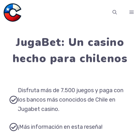
Skip
Me
to
content
JugaBet: Un casino
hecho para chilenos
Disfruta más de 7.500 juegos y paga con
los bancos más conocidos de Chile en
Jugabet casino.
¡Más información en esta reseña!