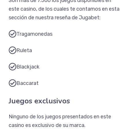
Son más de 7.500 los juegos disponibles en
este casino, de los cuales te contamos en esta
sección de nuestra reseña de Jugabet:
Tragamonedas
Ruleta
Blackjack
Baccarat
Juegos exclusivos
Ninguno de los juegos presentados en este
casino es exclusivo de su marca.