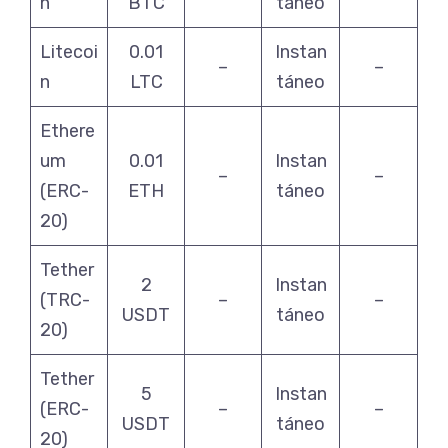
n
BTC
táneo
Litecoi
0.01
Instan
–
–
n
LTC
táneo
Ethere
um
0.01
Instan
–
–
(ERC-
ETH
táneo
20)
Tether
2
Instan
(TRC-
–
–
USDT
táneo
20)
Tether
5
Instan
(ERC-
–
–
USDT
táneo
20)