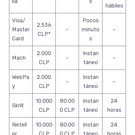
lla
s
hábiles
Visa/
Pocos
2.536
Master
–
minuto
–
CLP*
Card
s
2.000
Instan
Mach
–
–
CLP
táneo
WebPa
2.000
Instan
–
–
y
CLP
táneo
10.000
80.00
Instan
24
Skrill
CLP
0 CLP
táneo
horas
Netell
10.000
80.00
Instan
24
er
CLP
0 CLP
táneo
horas