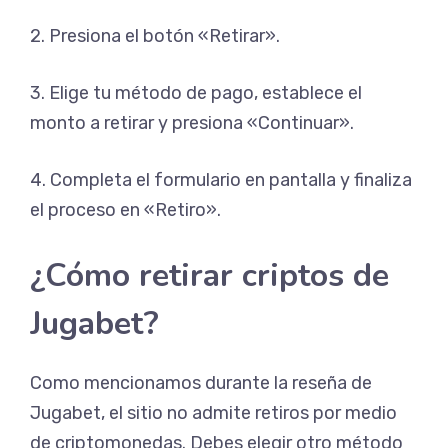
2. Presiona el botón «Retirar».
3. Elige tu método de pago, establece el
monto a retirar y presiona «Continuar».
4. Completa el formulario en pantalla y finaliza
el proceso en «Retiro».
¿Cómo retirar criptos de
Jugabet?
Como mencionamos durante la reseña de
Jugabet, el sitio no admite retiros por medio
de criptomonedas. Debes elegir otro método