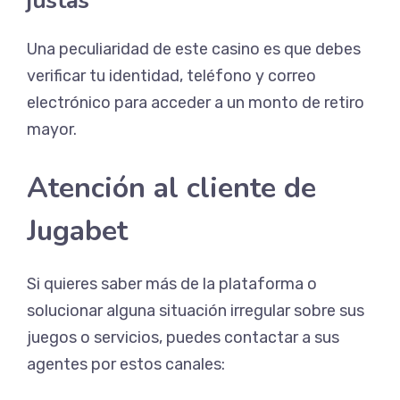
justas
Una peculiaridad de este casino es que debes
verificar tu identidad, teléfono y correo
electrónico para acceder a un monto de retiro
mayor.
Atención al cliente de
Jugabet
Si quieres saber más de la plataforma o
solucionar alguna situación irregular sobre sus
juegos o servicios, puedes contactar a sus
agentes por estos canales: