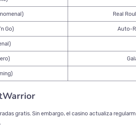
pinomenal)
Real Roul
’n Go)
Auto-R
enal)
ero)
Gal
ming)
etWarrior
adas gratis. Sin embargo, el casino actualiza regular
.