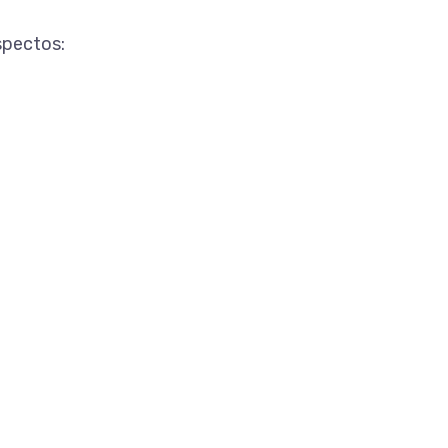
spectos: