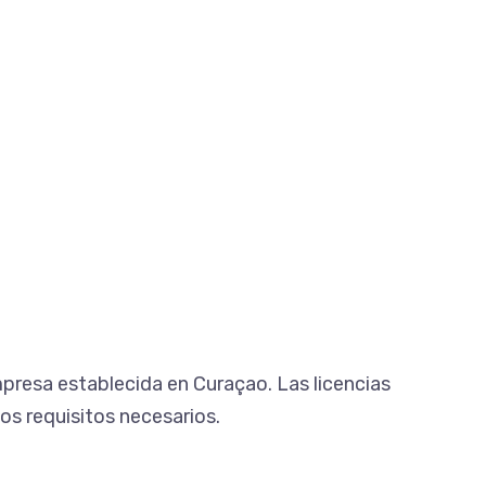
presa establecida en Curaçao. Las licencias
os requisitos necesarios.