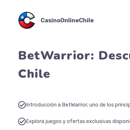
Skip
to
CasinoOnlineChile
content
BetWarrior: Descu
Chile
Introducción a BetWarrior, uno de los princip
Explora juegos y ofertas exclusivas disponi