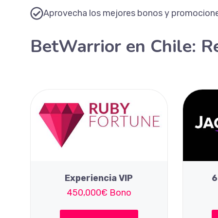
Aprovecha los mejores bonos y promociones
BetWarrior en Chile: 
Experiencia VIP
6
450,000€ Bono