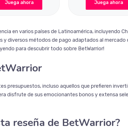
Juega ahora
Juega ahora
ncia en varios países de Latinoamérica, incluyendo Ch
es y diversos métodos de pago adaptados al mercado c
leyendo para descubrir todo sobre BetWarrior!
tWarrior
tes presupuestos, incluso aquellos que prefieren inver
uiera disfrute de sus emocionantes bonos y extensa sele
ta reseña de BetWarrior?