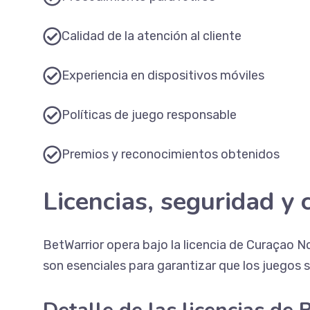
Calidad de la atención al cliente
Experiencia en dispositivos móviles
Políticas de juego responsable
Premios y reconocimientos obtenidos
Licencias, seguridad y 
BetWarrior opera bajo la licencia de Curaçao 
son esenciales para garantizar que los juegos 