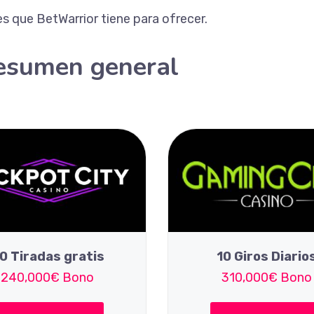
 que BetWarrior tiene para ofrecer.
Resumen general
0 Tiradas gratis
10 Giros Diario
240,000€ Bono
310,000€ Bono