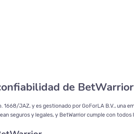
confiabilidad de BetWarrior
No. 1668/JAZ, y es gestionado por GoForLA B.V., una em
sean seguros y legales, y BetWarrior cumple con todos l