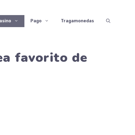
asino
Pago
Tragamonedas
ea favorito de