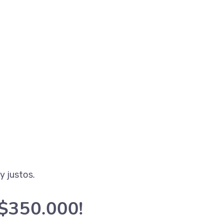
y justos.
 $350.000!