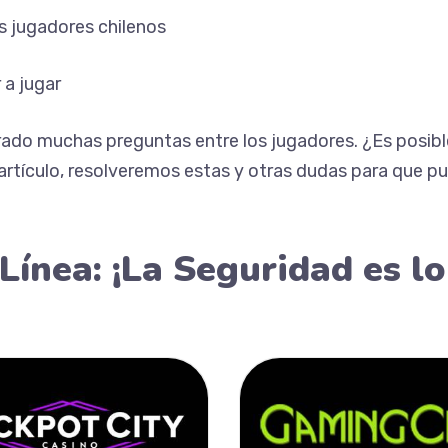
 jugadores chilenos
 a jugar
erado muchas preguntas entre los jugadores. ¿Es posibl
artículo, resolveremos estas y otras dudas para que p
Línea: ¡La Seguridad es l