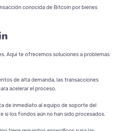
ansacción conocida de Bitcoin por bienes
in
ntes. Aquí te ofrecemos soluciones a problemas
omentos de alta demanda, las transacciones
ara acelerar el proceso.
cta de inmediato al equipo de soporte del
rte si los fondos aún no han sido procesados.
ino tiene requisitos específicos para las