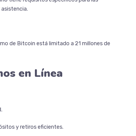
 asistencia.
imo de Bitcoin está limitado a 21 millones de
nos en Línea
.
itos y retiros eficientes.