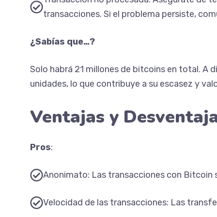
transacciones. Si el problema persiste, com
¿Sabías que…?
Solo habrá 21 millones de bitcoins en total. A 
unidades, lo que contribuye a su escasez y valo
Ventajas y Desventaja
Pros
:
Anonimato: Las transacciones con Bitcoin 
Velocidad de las transacciones: Las transfer