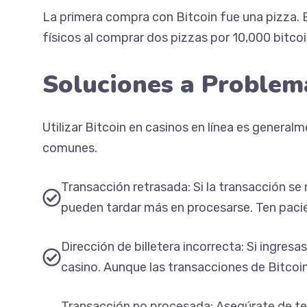
La primera compra con Bitcoin fue una pizza. 
físicos al comprar dos pizzas por 10,000 bitcoi
Soluciones a Problem
Utilizar Bitcoin en casinos en línea es genera
comunes.
Transacción retrasada: Si la transacción se
pueden tardar más en procesarse. Ten pacien
Dirección de billetera incorrecta: Si ingres
casino. Aunque las transacciones de Bitcoin
Transacción no procesada: Asegúrate de tener