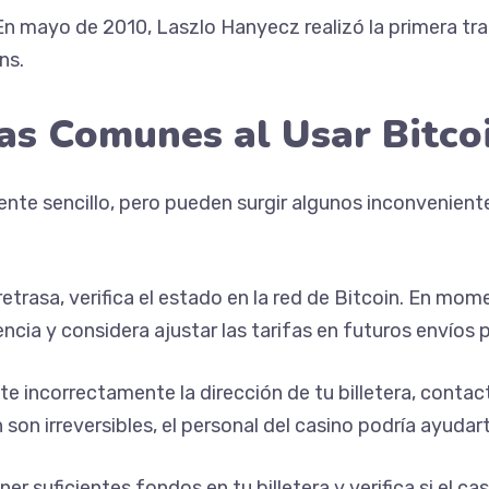
En mayo de 2010, Laszlo Hanyecz realizó la primera tr
ns.
as Comunes al Usar Bitco
lmente sencillo, pero pueden surgir algunos inconvenie
 retrasa, verifica el estado en la red de Bitcoin. En m
cia y considera ajustar las tarifas en futuros envíos p
aste incorrectamente la dirección de tu billetera, conta
 son irreversibles, el personal del casino podría ayuda
 suficientes fondos en tu billetera y verifica si el cas